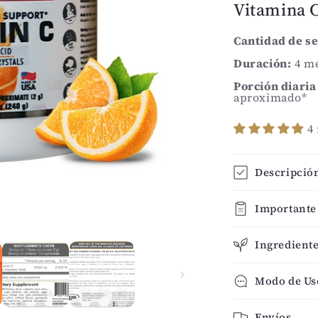
Vitamina C
Mg
-
120
Cantidad de se
Servicios
Duración:
4 me
(8.46
Oz
Porción diari
aproximado*
-
240
4
G)
Descripció
Importante
Ingredient
Modo de Us
Envíos