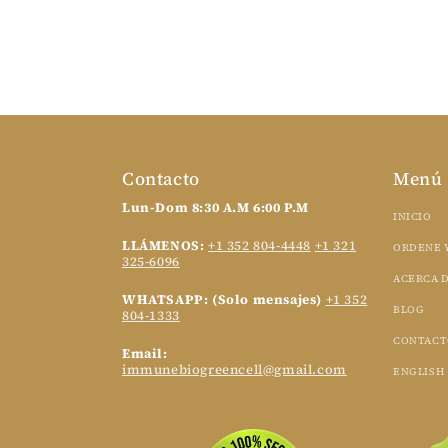
Contacto
Menú
Lun-Dom 8:30 A.M 6:00 P.M
INICIO
LLÁMENOS:
+1 352 804-4448
+1 321
ORDENE 
325-6096
ACERCA D
WHATSAPP: (Solo mensajes)
+1 352
BLOG
804-1333
CONTACT
Email:
immunebiogreencell@gmail.com
ENGLISH