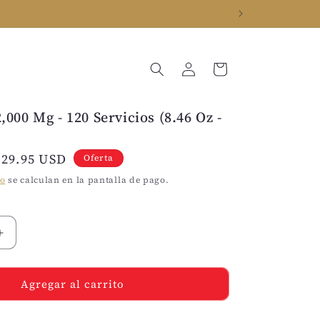
Iniciar
Carrito
sesión
,000 Mg - 120 Servicios (8.46 Oz -
Precio
$29.95 USD
Oferta
de
ío
se calculan en la pantalla de pago.
oferta
Aumentar
cantidad
para
Agregar al carrito
Vitamina
C
2,000