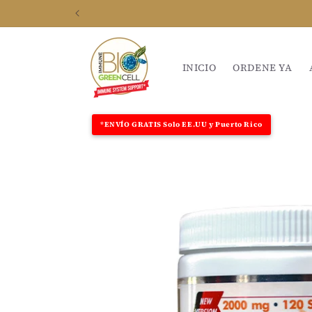
Ir
N
directamente
al contenido
INICIO
ORDENE YA
Ir
directamente
a la
*ENVÍO GRATIS Solo EE.UU y Puerto Rico
información
del producto