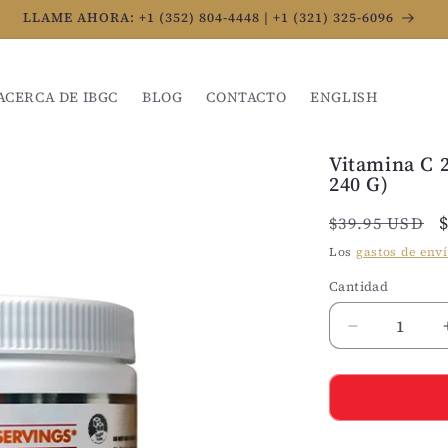
uestro horario de atención es de Lun a Dom 8:30AM-6:00PM
ACERCA DE IBGC
BLOG
CONTACTO
ENGLISH
Vitamina C 2
240 G)
Precio
$39.95 USD
habitual
Los
gastos de env
Cantidad
Reducir
cantidad
para
Vitamina
C
2,000