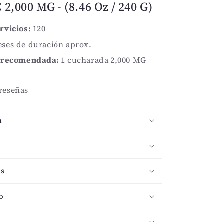
 2,000 MG - (8.46 Oz / 240 G)
Mg
-
120
rvicios:
120
Servicios
ses de duración aprox.
(8.46
Oz
a recomendada:
1 cucharada 2,000 MG
-
240
 reseñas
G)
n
es
o