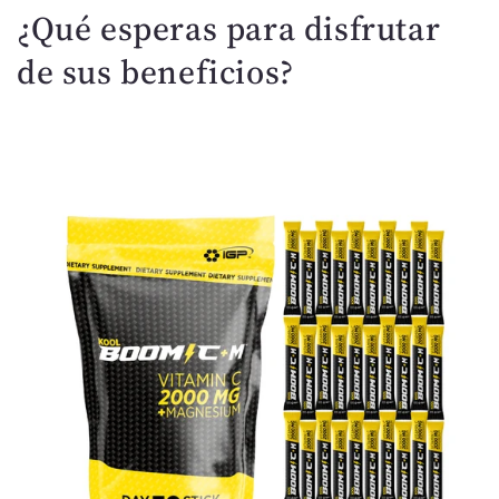
¿Qué esperas para disfrutar
d
o
de sus beneficios?
d
e
s
p
l
e
g
a
b
l
e