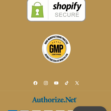
Facebook
Instagram
YouTube
TikTok
X
(Twitter)
Formas