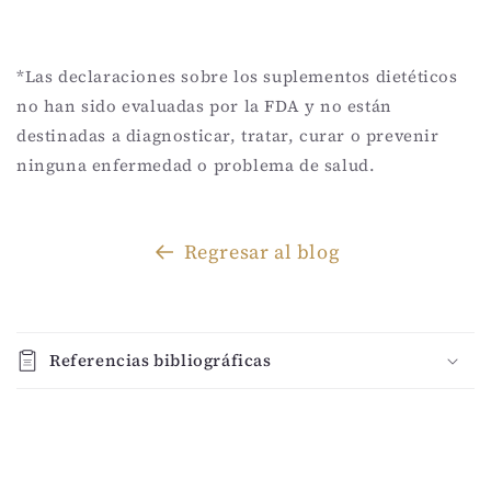
*Las declaraciones sobre los suplementos dietéticos
no han sido evaluadas por la FDA y no están
destinadas a diagnosticar, tratar, curar o prevenir
ninguna enfermedad o problema de salud.
Regresar al blog
C
o
Referencias bibliográficas
n
t
e
n
i