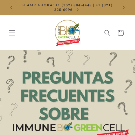
Ir
LLAME AHORA: +1 (352) 804-4448 | +1 (321)
directamente
325-6096
al contenido
Carrito