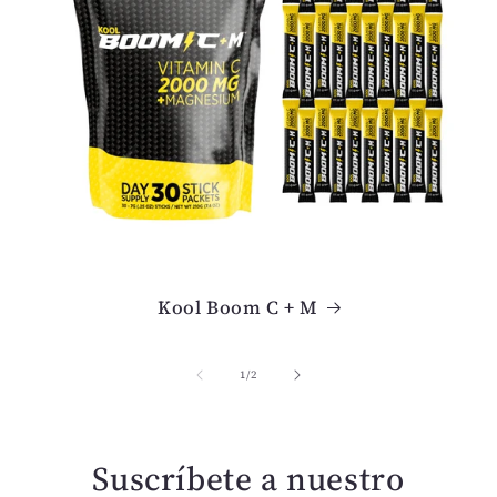
b
l
e
Kool Boom C + M
de
1
/
2
Suscríbete a nuestro