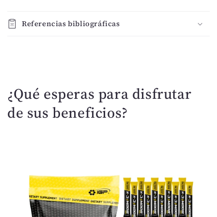
C
o
Referencias bibliográficas
n
t
e
n
i
¿Qué esperas para disfrutar
d
o
de sus beneficios?
d
e
s
p
l
e
g
a