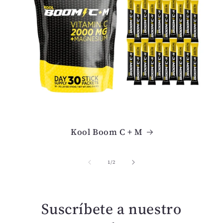
l
e
Kool Boom C + M
de
1
/
2
Suscríbete a nuestro