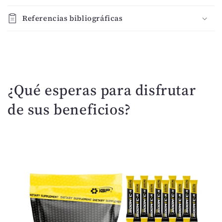
o
Referencias bibliográficas
n
t
e
n
i
¿Qué esperas para disfrutar
d
o
de sus beneficios?
d
e
s
p
l
e
g
a
b